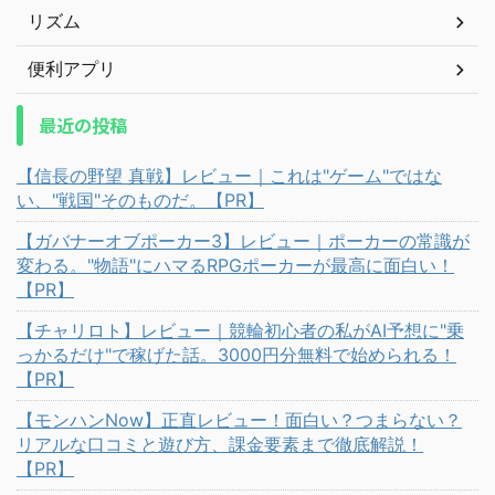
リズム
便利アプリ
最近の投稿
【信長の野望 真戦】レビュー｜これは"ゲーム"ではな
い、"戦国"そのものだ。【PR】
【ガバナーオブポーカー3】レビュー｜ポーカーの常識が
変わる。"物語"にハマるRPGポーカーが最高に面白い！
【PR】
【チャリロト】レビュー｜競輪初心者の私がAI予想に"乗
っかるだけ"で稼げた話。3000円分無料で始められる！
【PR】
【モンハンNow】正直レビュー！面白い？つまらない？
リアルな口コミと遊び方、課金要素まで徹底解説！
【PR】