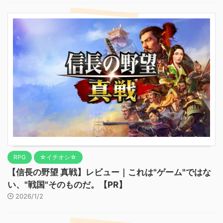
RPG
☆イチオシ☆
【信長の野望 真戦】レビュー｜これは"ゲーム"ではな
い、"戦国"そのものだ。【PR】
2026/1/2