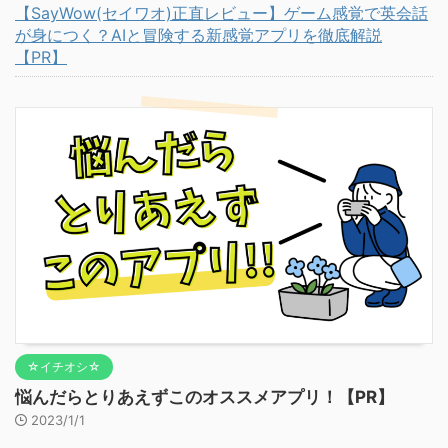
【SayWow(セイワオ)正直レビュー】ゲーム感覚で英会話
が身につく？AIと冒険する新感覚アプリを徹底解説
【PR】
☆イチオシ☆
悩んだらとりあえずこのオススメアプリ！【PR】
2023/1/1