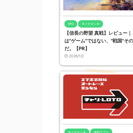
RPG
☆イチオシ☆
【信長の野望 真戦】レビュー｜
は"ゲーム"ではない、"戦国"そ
だ。【PR】
2026/1/2
☆イチオシ☆
便利アプリ