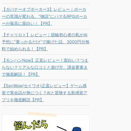
【ガバナーオブポーカー3】レビュー｜ポーカ
ーの常識が変わる。"物語"にハマるRPGポーカ
ーが最高に面白い！【PR】
【チャリロト】レビュー｜競輪初心者の私がAI
予想に"乗っかるだけ"で稼げた話。3000円分無
料で始められる！【PR】
【モンハンNow】正直レビュー！面白い？つま
らない？リアルな口コミと遊び方、課金要素ま
で徹底解説！【PR】
【SayWow(セイワオ)正直レビュー】ゲーム感
覚で英会話が身につく？AIと冒険する新感覚ア
プリを徹底解説【PR】