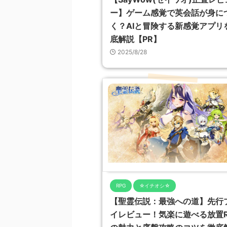
ー】ゲーム感覚で英会話が身に
く？AIと冒険する新感覚アプリ
底解説【PR】
2025/8/28
RPG
☆イチオシ☆
【聖霊伝説：最強への道】先行
イレビュー！気楽に遊べる放置R