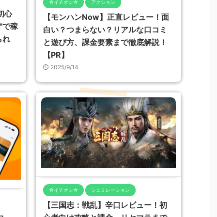
☆イチオシ☆
アクション
初心
【モンハンNow】正直レビュー！面
"で稼
白い？つまらない？リアルな口コミ
られ
と遊び方、課金要素まで徹底解説！
【PR】
2025/9/14
☆イチオシ☆
シュミレーション
【三国志：戦乱】辛口レビュー！初
ュ