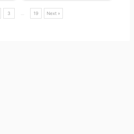
3
…
19
Next »