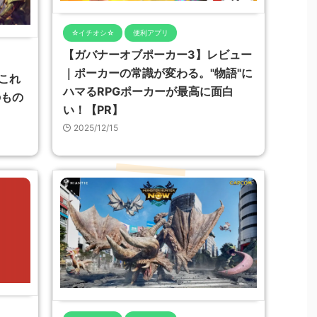
☆イチオシ☆
便利アプリ
【ガバナーオブポーカー3】レビュー
｜ポーカーの常識が変わる。"物語"に
これ
ハマるRPGポーカーが最高に面白
のもの
い！【PR】
2025/12/15