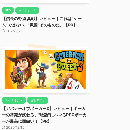
RPG
☆イチオシ☆
【信長の野望 真戦】レビュー｜これは"ゲー
ム"ではない、"戦国"そのものだ。【PR】
2026/1/2
☆イチオシ☆
便利アプリ
【ガバナーオブポーカー3】レビュー｜ポーカ
ーの常識が変わる。"物語"にハマるRPGポーカ
ーが最高に面白い！【PR】
2025/12/15