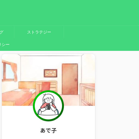
グ
ストラテジー
リシー
あで子