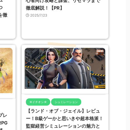
心者向け攻略と課金、リセマラまで
つ
徹底解説！【PR】
を徹
2025/7/23
☆イチオシ☆
シュミレーション
【ランド・オブ・ジェイル】レビュ
プレ
ー！B級ゲーかと思いきや超本格派！
PG
監獄経営シミュレーションの魅力と