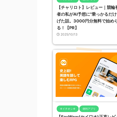
【チャリロト】レビュー｜競輪
者の私がAI予想に"乗っかるだけ
げた話。3000円分無料で始め
る！【PR】
2025/10/13
☆イチオシ☆
便利アプリ
【SayWow(セイワオ)正直レビ