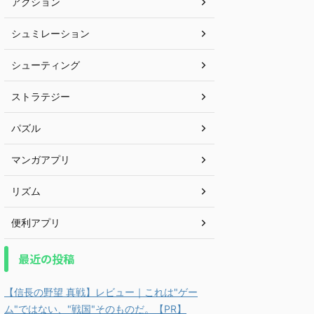
アクション
シュミレーション
シューティング
ストラテジー
パズル
マンガアプリ
リズム
便利アプリ
最近の投稿
【信長の野望 真戦】レビュー｜これは"ゲー
ム"ではない、"戦国"そのものだ。【PR】