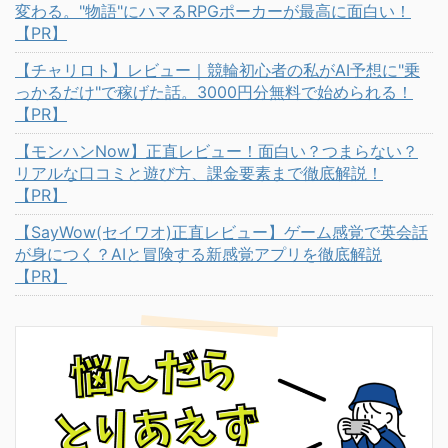
変わる。"物語"にハマるRPGポーカーが最高に面白い！
【PR】
【チャリロト】レビュー｜競輪初心者の私がAI予想に"乗
っかるだけ"で稼げた話。3000円分無料で始められる！
【PR】
【モンハンNow】正直レビュー！面白い？つまらない？
リアルな口コミと遊び方、課金要素まで徹底解説！
【PR】
【SayWow(セイワオ)正直レビュー】ゲーム感覚で英会話
が身につく？AIと冒険する新感覚アプリを徹底解説
【PR】