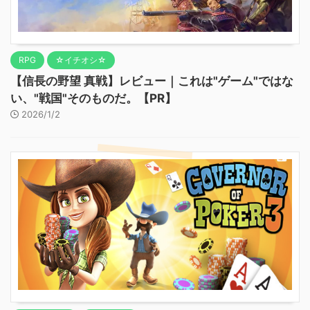
RPG
☆イチオシ☆
【信長の野望 真戦】レビュー｜これは"ゲーム"ではな
い、"戦国"そのものだ。【PR】
2026/1/2