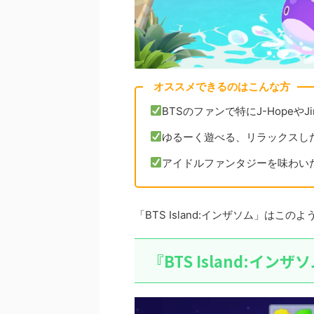
オススメできるのはこんな方
BTSのファンで特にJ-HopeやJ
ゆるーく遊べる、リラックスし
アイドルファンタジーを味わい
「BTS Island:インザソム」はこ
『BTS Island:イ