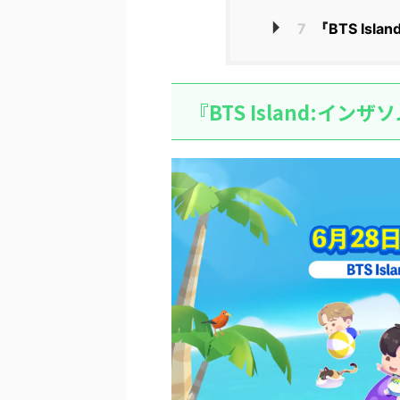
7
『BTS Isl
『BTS Island:イ