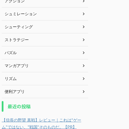
アクション
シュミレーション
シューティング
ストラテジー
パズル
マンガアプリ
リズム
便利アプリ
最近の投稿
【信長の野望 真戦】レビュー｜これは"ゲー
ム"ではない、"戦国"そのものだ。【PR】