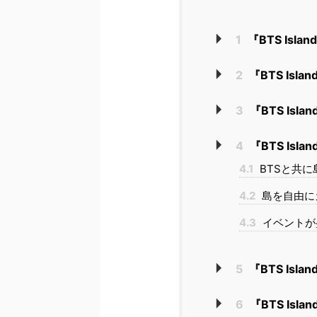
1
『BTS Is
2
『BTS Is
3
『BTS Is
4
『BTS Is
4.1
BTSと共
4.2
島を自由に
4.3
イベントが
5
『BTS Is
6
『BTS Is