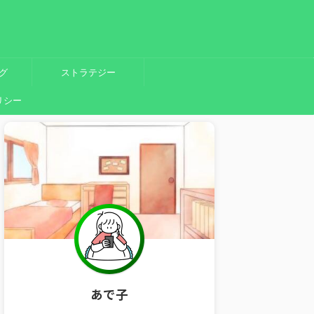
グ
ストラテジー
リシー
あで子