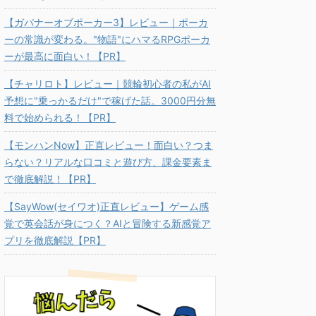
【ガバナーオブポーカー3】レビュー｜ポーカ
ーの常識が変わる。"物語"にハマるRPGポーカ
ーが最高に面白い！【PR】
【チャリロト】レビュー｜競輪初心者の私がAI
予想に"乗っかるだけ"で稼げた話。3000円分無
料で始められる！【PR】
【モンハンNow】正直レビュー！面白い？つま
らない？リアルな口コミと遊び方、課金要素ま
で徹底解説！【PR】
【SayWow(セイワオ)正直レビュー】ゲーム感
覚で英会話が身につく？AIと冒険する新感覚ア
プリを徹底解説【PR】