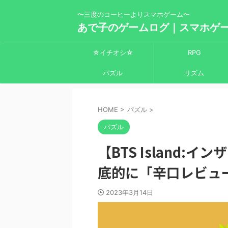
〜三度のコーヒーよりスマホゲーム〜
あで子のゲームログ｜スマホゲ
☆イチオシ☆
RPG
パズル
リズム
HOME
>
パズル
>
パズル
【BTS Island
底的に「辛口レビュ
2023年3月14日