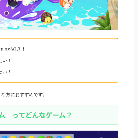
iminが好き！
たい！
たい！
のような方におすすめです。
ンザソム』ってどんなゲーム？