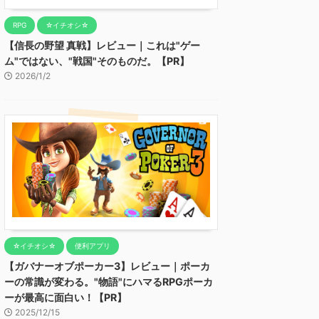
RPG
☆イチオシ☆
【信長の野望 真戦】レビュー｜これは"ゲー
ム"ではない、"戦国"そのものだ。【PR】
2026/1/2
☆イチオシ☆
便利アプリ
【ガバナーオブポーカー3】レビュー｜ポーカ
ーの常識が変わる。"物語"にハマるRPGポーカ
ーが最高に面白い！【PR】
2025/12/15