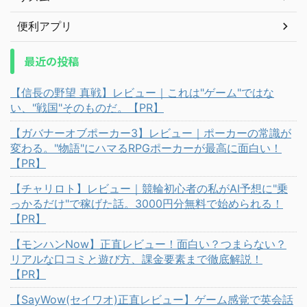
便利アプリ
最近の投稿
【信長の野望 真戦】レビュー｜これは"ゲーム"ではな
い、"戦国"そのものだ。【PR】
【ガバナーオブポーカー3】レビュー｜ポーカーの常識が
変わる。"物語"にハマるRPGポーカーが最高に面白い！
【PR】
【チャリロト】レビュー｜競輪初心者の私がAI予想に"乗
っかるだけ"で稼げた話。3000円分無料で始められる！
【PR】
【モンハンNow】正直レビュー！面白い？つまらない？
リアルな口コミと遊び方、課金要素まで徹底解説！
【PR】
【SayWow(セイワオ)正直レビュー】ゲーム感覚で英会話