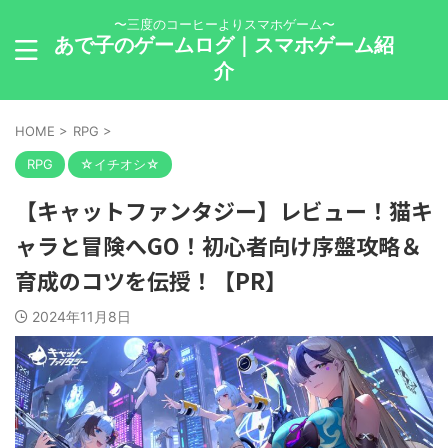
〜三度のコーヒーよりスマホゲーム〜
あで子のゲームログ｜スマホゲーム紹
介
HOME
>
RPG
>
RPG
☆イチオシ☆
【キャットファンタジー】レビュー！猫キ
ャラと冒険へGO！初心者向け序盤攻略＆
育成のコツを伝授！【PR】
2024年11月8日