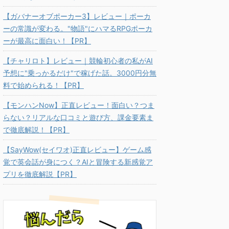
【ガバナーオブポーカー3】レビュー｜ポーカ
ーの常識が変わる。"物語"にハマるRPGポーカ
ーが最高に面白い！【PR】
【チャリロト】レビュー｜競輪初心者の私がAI
予想に"乗っかるだけ"で稼げた話。3000円分無
料で始められる！【PR】
【モンハンNow】正直レビュー！面白い？つま
らない？リアルな口コミと遊び方、課金要素ま
で徹底解説！【PR】
【SayWow(セイワオ)正直レビュー】ゲーム感
覚で英会話が身につく？AIと冒険する新感覚ア
プリを徹底解説【PR】