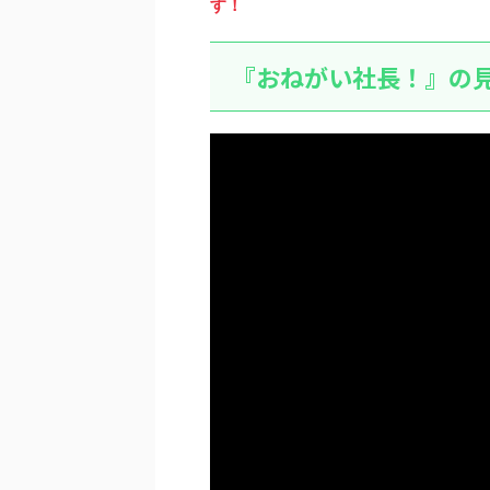
す！
『おねがい社長！』の