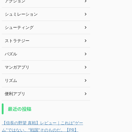
アクション
シュミレーション
シューティング
ストラテジー
パズル
マンガアプリ
リズム
便利アプリ
最近の投稿
【信長の野望 真戦】レビュー｜これは"ゲー
ム"ではない、"戦国"そのものだ。【PR】