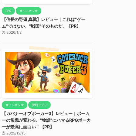
RPG
☆イチオシ☆
【信長の野望 真戦】レビュー｜これは"ゲー
ム"ではない、"戦国"そのものだ。【PR】
2026/1/2
☆イチオシ☆
便利アプリ
【ガバナーオブポーカー3】レビュー｜ポーカ
ーの常識が変わる。"物語"にハマるRPGポーカ
ーが最高に面白い！【PR】
2025/12/15