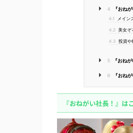
4
『おねが
4.1
メイン
4.2
美女ぞ
4.3
投資や
5
『おねが
6
『おねが
『おねがい社長！』は