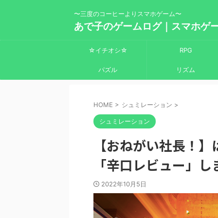
〜三度のコーヒーよりスマホゲーム〜
あで子のゲームログ｜スマホゲ
☆イチオシ☆
RPG
パズル
リズム
HOME
>
シュミレーション
>
シュミレーション
【おねがい社長！】
「辛口レビュー」し
2022年10月5日