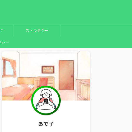
グ
ストラテジー
リシー
あで子