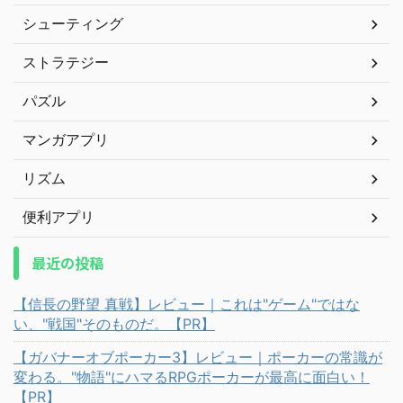
シューティング
ストラテジー
パズル
マンガアプリ
リズム
便利アプリ
最近の投稿
【信長の野望 真戦】レビュー｜これは"ゲーム"ではな
い、"戦国"そのものだ。【PR】
【ガバナーオブポーカー3】レビュー｜ポーカーの常識が
変わる。"物語"にハマるRPGポーカーが最高に面白い！
【PR】