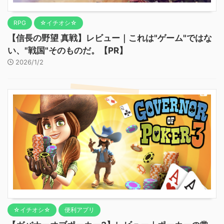
RPG
☆イチオシ☆
【信長の野望 真戦】レビュー｜これは"ゲーム"ではな
い、"戦国"そのものだ。【PR】
2026/1/2
☆イチオシ☆
便利アプリ