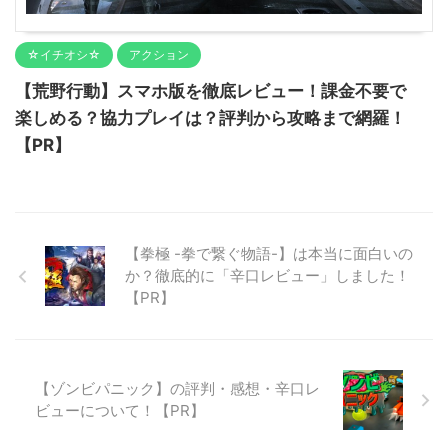
☆イチオシ☆
アクション
【荒野行動】スマホ版を徹底レビュー！課金不要で
楽しめる？協力プレイは？評判から攻略まで網羅！
【PR】
【拳極 -拳で繋ぐ物語-】は本当に面白いの
か？徹底的に「辛口レビュー」しました！
【PR】
【ゾンビパニック】の評判・感想・辛口レ
ビューについて！【PR】