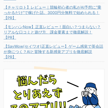
【チャリロト】レビュー｜競輪初心者の私がAI予想に"乗
っかるだけ"で稼げた話。3000円分無料で始められる！
【PR】
【モンハンNow】正直レビュー！面白い？つまらない？
リアルな口コミと遊び方、課金要素まで徹底解説！
【PR】
【SayWow(セイワオ)正直レビュー】ゲーム感覚で英会話
が身につく？AIと冒険する新感覚アプリを徹底解説
【PR】