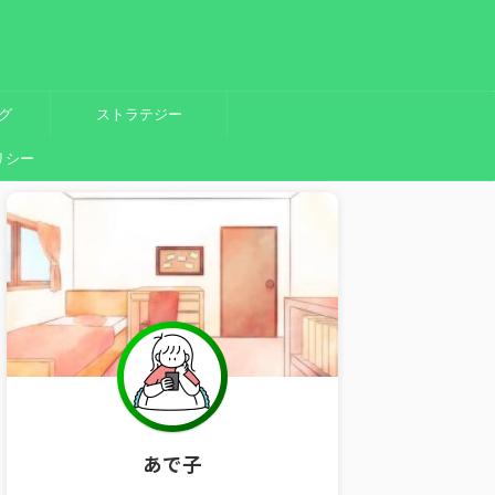
グ
ストラテジー
リシー
あで子