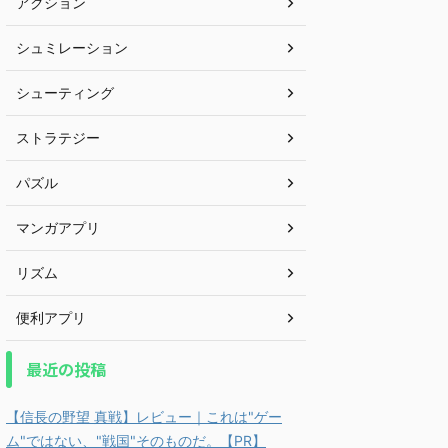
アクション
シュミレーション
シューティング
ストラテジー
パズル
マンガアプリ
リズム
便利アプリ
最近の投稿
【信長の野望 真戦】レビュー｜これは"ゲー
ム"ではない、"戦国"そのものだ。【PR】