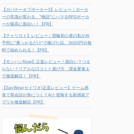
【ガバナーオブポーカー3】レビュー｜ポーカ
ーの常識が変わる。"物語"にハマるRPGポーカ
ーが最高に面白い！【PR】
【チャリロト】レビュー｜競輪初心者の私がAI
予想に"乗っかるだけ"で稼げた話。3000円分無
料で始められる！【PR】
【モンハンNow】正直レビュー！面白い？つま
らない？リアルな口コミと遊び方、課金要素ま
で徹底解説！【PR】
【SayWow(セイワオ)正直レビュー】ゲーム感
覚で英会話が身につく？AIと冒険する新感覚ア
プリを徹底解説【PR】