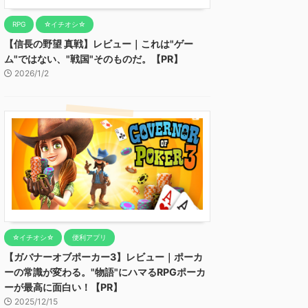
RPG
☆イチオシ☆
【信長の野望 真戦】レビュー｜これは"ゲー
ム"ではない、"戦国"そのものだ。【PR】
2026/1/2
☆イチオシ☆
便利アプリ
【ガバナーオブポーカー3】レビュー｜ポーカ
ーの常識が変わる。"物語"にハマるRPGポーカ
ーが最高に面白い！【PR】
2025/12/15