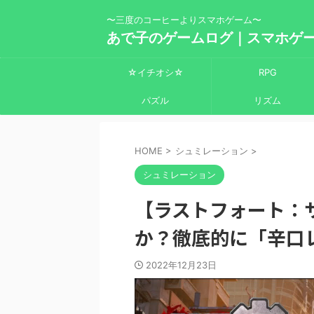
〜三度のコーヒーよりスマホゲーム〜
あで子のゲームログ｜スマホゲ
☆イチオシ☆
RPG
パズル
リズム
HOME
>
シュミレーション
>
シュミレーション
【ラストフォート：
か？徹底的に「辛口
2022年12月23日