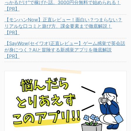
っかるだけ"で稼げた話。3000円分無料で始められる！
【PR】
【モンハンNow】正直レビュー！面白い？つまらない？
リアルな口コミと遊び方、課金要素まで徹底解説！
【PR】
【SayWow(セイワオ)正直レビュー】ゲーム感覚で英会話
が身につく？AIと冒険する新感覚アプリを徹底解説
【PR】