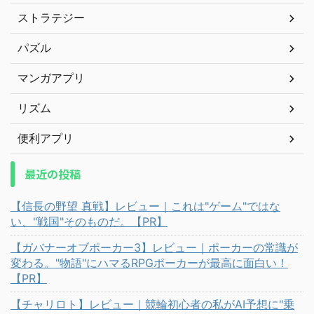
ストラテジー
パズル
マンガアプリ
リズム
便利アプリ
最近の投稿
【信長の野望 真戦】レビュー｜これは"ゲーム"ではな
い、"戦国"そのものだ。【PR】
【ガバナーオブポーカー3】レビュー｜ポーカーの常識が
変わる。"物語"にハマるRPGポーカーが最高に面白い！
【PR】
【チャリロト】レビュー｜競輪初心者の私がAI予想に"乗