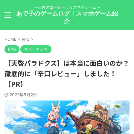
〜三度のコーヒーよりスマホゲーム〜
あで子のゲームログ｜スマホゲーム紹
介
HOME
>
RPG
>
RPG
☆イチオシ☆
【天啓パラドクス】は本当に面白いのか？
徹底的に「辛口レビュー」しました！
【PR】
2022年5月2日