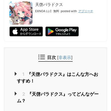
天啓パラドクス
EXNOA LLC
無料
posted with
アプリーチ
目次
[
非表示
]
1
『天啓パラドクス』はこんな方へお
すすめ！
2
『天啓パラドクス』ってどんなゲー
ム？