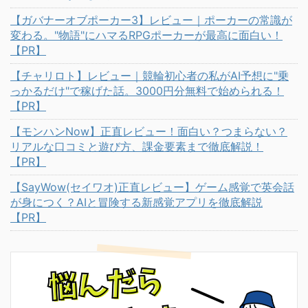
【ガバナーオブポーカー3】レビュー｜ポーカーの常識が
変わる。"物語"にハマるRPGポーカーが最高に面白い！
【PR】
【チャリロト】レビュー｜競輪初心者の私がAI予想に"乗
っかるだけ"で稼げた話。3000円分無料で始められる！
【PR】
【モンハンNow】正直レビュー！面白い？つまらない？
リアルな口コミと遊び方、課金要素まで徹底解説！
【PR】
【SayWow(セイワオ)正直レビュー】ゲーム感覚で英会話
が身につく？AIと冒険する新感覚アプリを徹底解説
【PR】