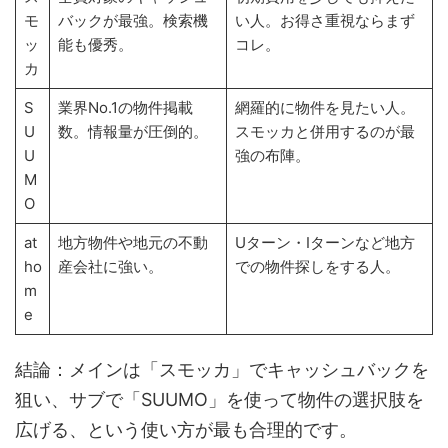
モ
バックが最強。検索機
い人。お得さ重視ならまず
ッ
能も優秀。
コレ。
カ
S
業界No.1の物件掲載
網羅的に物件を見たい人。
U
数。情報量が圧倒的。
スモッカと併用するのが最
U
強の布陣。
M
O
at
地方物件や地元の不動
Uターン・Iターンなど地方
ho
産会社に強い。
での物件探しをする人。
m
e
結論：メインは「スモッカ」でキャッシュバックを
狙い、サブで「SUUMO」を使って物件の選択肢を
広げる、という使い方が最も合理的です。