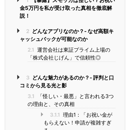
1
【暴露】スモッカは怪しい？お祝い
金5万円を私が受け取った真相を徹底解
説！
2
どんなアプリなのか？- なぜ高額キ
ャッシュバックが可能なのか
2.1
運営会社は東証プライム上場の
「株式会社じげん」で信頼性◎
3
どんな魅力があるのか？- 評判と口
コミから見る光と影
3.1
「怪しい・最悪」と言われる3つ
の理由と、その真相
3.1.1
理由1：「お祝い金が
もらえない！申請が複雑すぎ